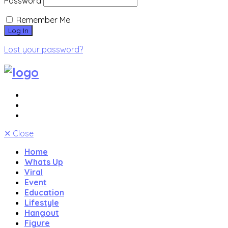
Password
Remember Me
Lost your password?
✕
Close
Home
Whats Up
Viral
Event
Education
Lifestyle
Hangout
Figure