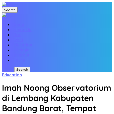
Search
Home
Whats Up
Viral
Event
Education
Lifestyle
Hangout
Figure
Login
Search
Education
Imah Noong Observatorium
di Lembang Kabupaten
Bandung Barat, Tempat