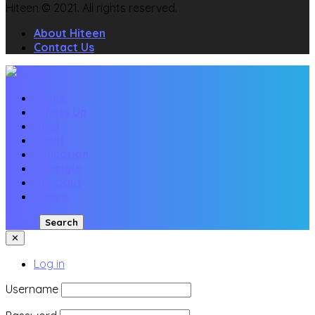
Hiteen © 2021. All rights reserved.
About Hiteen
Contact Us
Home
Whats Up
Viral
Event
Education
Lifestyle
Hangout
Figure
Login
Search
✕
Log in
Username