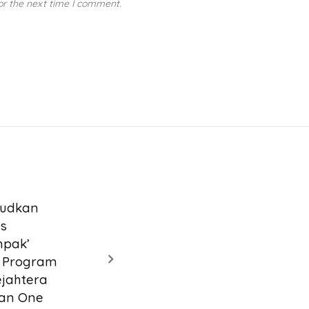
or the next time I comment.
N
judkan
s
pak’
i Program
ejahtera
dan One