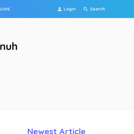
Login
Search
IGURE
enuh
Newest Article