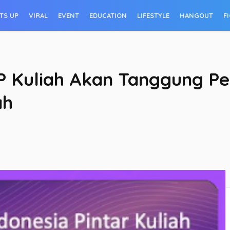
TS UP
VIRAL
EVENT
EDUCATION
LIFESTYLE
HANGOUT
F
P Kuliah Akan Tanggung P
ah