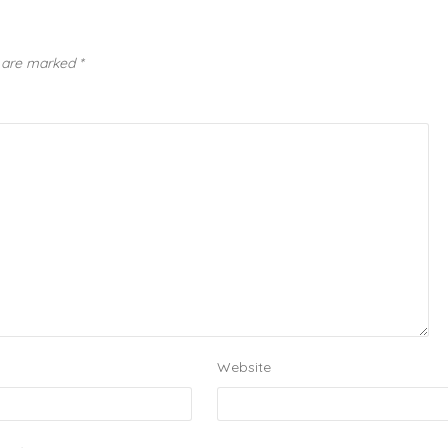
s are marked
*
Website