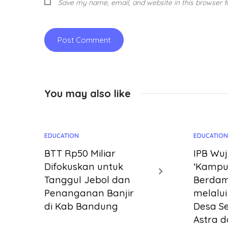
Save my name, email, and website in this browser f
You may also like
EDUCATION
EDUCATIO
BTT Rp50 Miliar
IPB Wu
Difokuskan untuk
‘Kampu
Tanggul Jebol dan
Berdam
Penanganan Banjir
melalu
di Kab Bandung
Desa S
Astra 