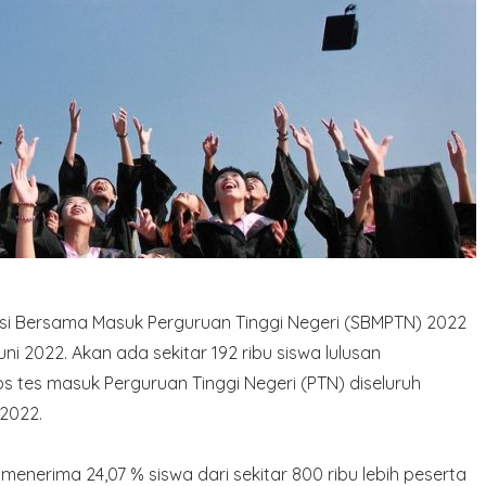
ksi Bersama Masuk Perguruan Tinggi Negeri (SBMPTN) 2022
 2022. Akan ada sekitar 192 ribu siswa lulusan
s tes masuk Perguruan Tinggi Negeri (PTN) diseluruh
 2022.
 menerima 24,07 % siswa dari sekitar 800 ribu lebih peserta