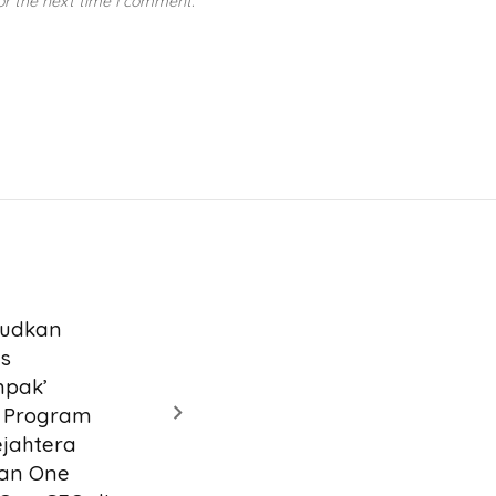
or the next time I comment.
N
judkan
s
pak’
i Program
ejahtera
dan One