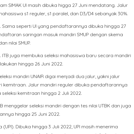
gram SIMAK UI masih dibuka higga 27 Juni mendatang. Jalur
ahasiswa s1 reguler, s1 paralel, dan D3/D4 sebanyak 30%.
). Sama seperti UI yang pendaftarannya dibuka hingga 27
ndaftaran saringan masuk mandiri SMUP dengan skema
dan nilai SMUP.
B). ITB juga membuka seleksi mahasiswa baru secara mandiri
akukan hingga 26 Juni 2022.
eleksi mandiri UNAIR digai menjadi dua jalur, yakni jalur
ri kemitraan. Jalur mandiri reguler dibuka pendaftarannya
seleksi kemitraan hingga 2 Juli 2022.
 IPB menggelar seleksi mandiri dengan tes nilai UTBK dan juga
rannya hingga 25 Juni 2022.
a (UPI). Dibuka hingga 3 Juli 2022, UPI masih menerima