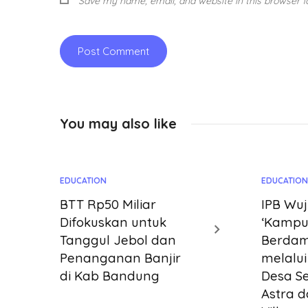
Save my name, email, and website in this browser f
You may also like
EDUCATION
EDUCATIO
BTT Rp50 Miliar
IPB Wu
Difokuskan untuk
‘Kampu
Tanggul Jebol dan
Berdam
Penanganan Banjir
melalu
di Kab Bandung
Desa S
Astra 