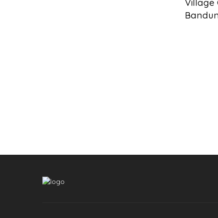
Village
Bandun