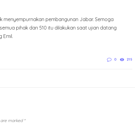
ntuk menyempurnakan pembangunan Jabar. Semoga
 semua pihak dan 510 itu dilakukan saat ujian datang
 Emil.
0
215
s are marked
*