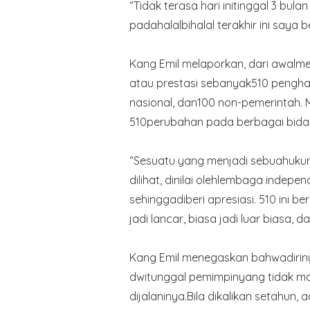
“Tidak terasa hari initinggal 3 bu
padahalalbihalal terakhir ini say
Kang Emil melaporkan, dari awalm
atau prestasi sebanyak510 pengharg
nasional, dan100 non-pemerintah.
510perubahan pada berbagai bida
“Sesuatu yang menjadi sebuahukur
dilihat, dinilai olehlembaga indepen
sehinggadiberi apresiasi. 510 ini 
jadi lancar, biasa jadi luar biasa, d
Kang Emil menegaskan bahwadirin
dwitunggal pemimpinyang tidak mal
dijalaninya.Bila dikalikan setahun,