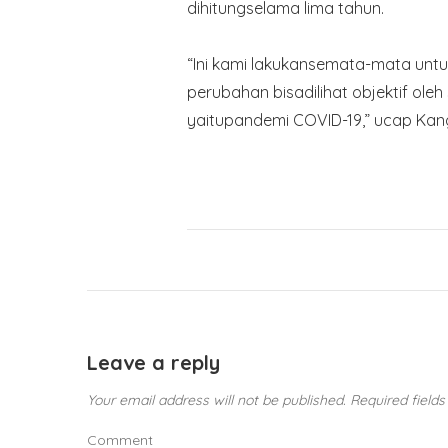
dihitungselama lima tahun.
“Ini kami lakukansemata-mata u
perubahan bisadilihat objektif oleh
yaitupandemi COVID-19,” ucap Kang
Leave a reply
Your email address will not be published.
Required field
Comment