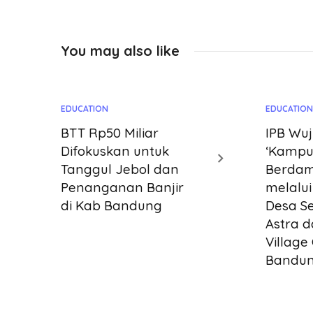
You may also like
EDUCATION
EDUCATIO
BTT Rp50 Miliar
IPB Wu
Difokuskan untuk
‘Kampu
Tanggul Jebol dan
Berdam
Penanganan Banjir
melalu
di Kab Bandung
Desa S
Astra 
Village
Bandun