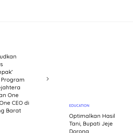
N
judkan
s
pak’
i Program
ejahtera
dan One
 One CEO di
EDUCATION
g Barat
Optimalkan Hasil
Tani, Bupati Jeje
Dorong