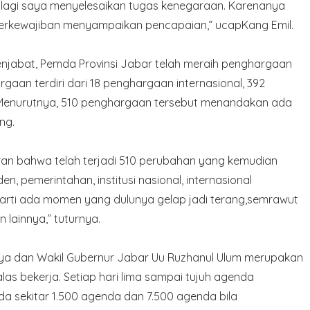
lan lagi saya menyelesaikan tugas kenegaraan. Karenanya
a berkewajiban menyampaikan pencapaian,” ucapKang Emil.
enjabat, Pemda Provinsi Jabar telah meraih penghargaan
aan terdiri dari 18 penghargaan internasional, 392
 Menurutnya, 510 penghargaan tersebut menandakan ada
ng.
an bahwa telah terjadi 510 perubahan yang kemudian
den, pemerintahan, institusi nasional, internasional
berarti ada momen yang dulunya gelap jadi terang,semrawut
an lainnya,” tuturnya.
ya dan Wakil Gubernur Jabar Uu Ruzhanul Ulum merupakan
as bekerja. Setiap hari lima sampai tujuh agenda
 ada sekitar 1.500 agenda dan 7.500 agenda bila