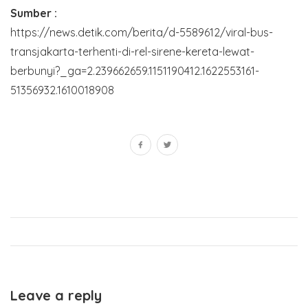
Sumber :
https://news.detik.com/berita/d-5589612/viral-bus-
transjakarta-terhenti-di-rel-sirene-kereta-lewat-
berbunyi?_ga=2.239662659.1151190412.1622553161-
51356932.1610018908
Leave a reply