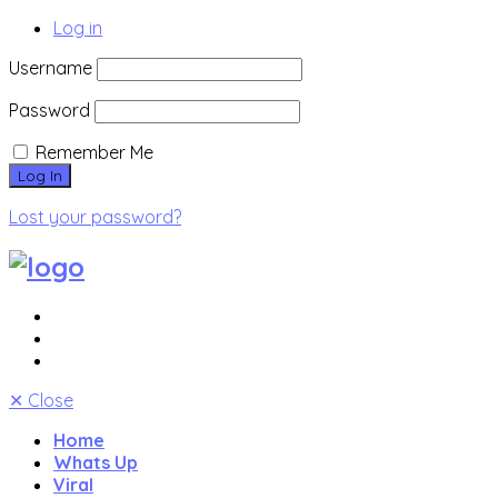
Log in
Username
Password
Remember Me
Lost your password?
✕
Close
Home
Whats Up
Viral