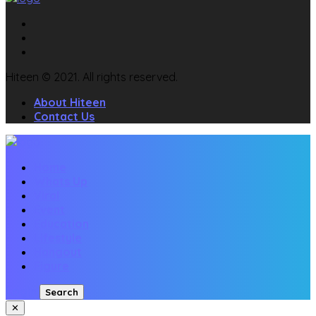
Hiteen © 2021. All rights reserved.
About Hiteen
Contact Us
Home
Whats Up
Viral
Event
Education
Lifestyle
Hangout
Figure
Login
Search
✕