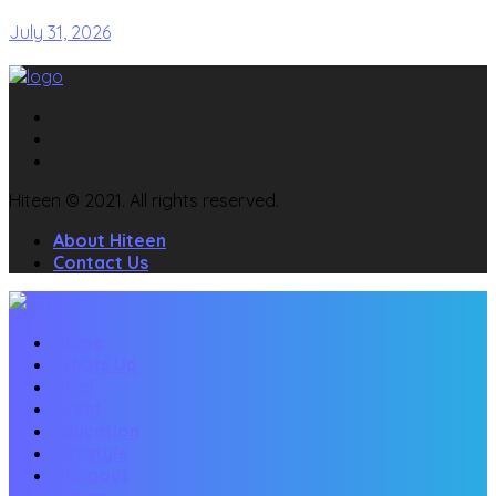
July 31, 2026
Hiteen © 2021. All rights reserved.
About Hiteen
Contact Us
Home
Whats Up
Viral
Event
Education
Lifestyle
Hangout