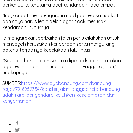
berkendara, terutama bagi kendaraan roda empat.
“Iya, sangat mempengaruhi mobil jadi terasa tidak stabil
dan saya harus lebih pelan agar tidak merusak
kendaraan,” tuturnya.
Ia mengatakan, perbaikan jalan perlu dilakukan untuk
mencegah kerusakan kendaraan serta mengurangi
potensi terjadinya kecelakaan lalu lintas.
“Saya berharap jalan segera diperbaiki dan diratakan
agar lebih aman dan nyaman bagi pengguna jalan,”
ungkapnya.
SUMBER:
https://www.ayobandung.com/bandung-
raya/7916952334/kondisi-jalan-anggadireja-bandung-
tidak-rata-pengendara-keluhkan-keselamatan-dan-
kenyamanan