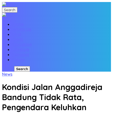
Search
Home
Whats Up
Viral
Event
Education
Lifestyle
Hangout
Figure
Login
Search
News
Kondisi Jalan Anggadireja
Bandung Tidak Rata,
Pengendara Keluhkan