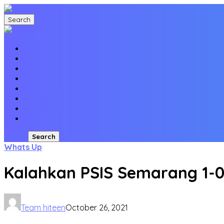
Search
Home
Whats Up
Viral
Event
Education
Lifestyle
Hangout
Figure
Login
Search
Whats Up
Kalahkan PSIS Semarang 1-0
Team hiteen
October 26, 2021