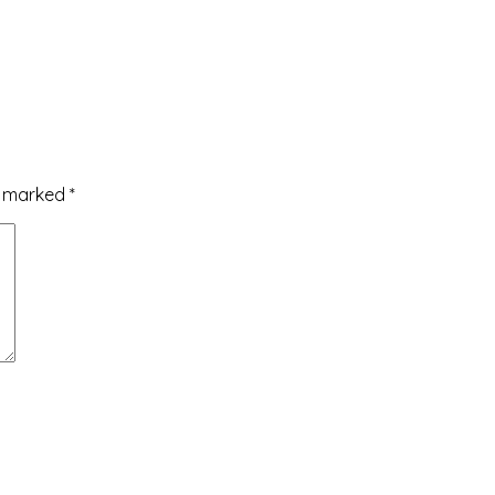
re marked
*