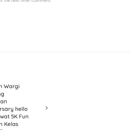
or the next time I comment.
n Wargi
ng
kan
rsary hello
ewat 5K Fun
n Kelas