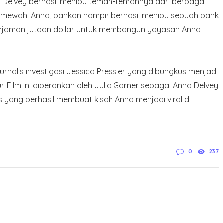
na Delvey berhasil menipu teman-temannya dari berbagai
p mewah. Anna, bahkan hampir berhasil menipu sebuah bank
njaman jutaan dollar untuk membangun yayasan Anna
 jurnalis investigasi Jessica Pressler yang dibungkus menjadi
. Film ini diperankan oleh Julia Garner sebagai Anna Delvey
 yang berhasil membuat kisah Anna menjadi viral di
0
237