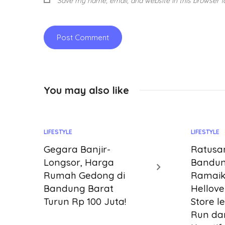
Save my name, email, and website in this browser f
You may also like
LIFESTYLE
LIFESTYLE
Gegara Banjir-
Ratusa
Longsor, Harga
Bandu
Rumah Gedong di
Ramai
Bandung Barat
Hellove
Turun Rp 100 Juta!
Store l
Run da