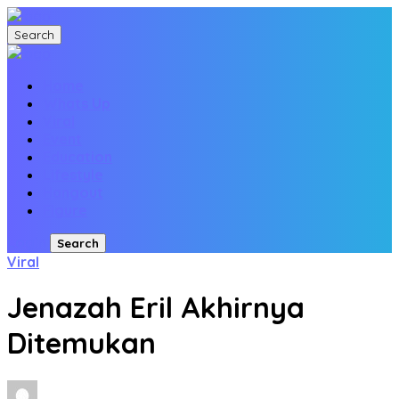
Search
Home
Whats Up
Viral
Event
Education
Lifestyle
Hangout
Figure
Login
Search
Viral
Jenazah Eril Akhirnya
Ditemukan