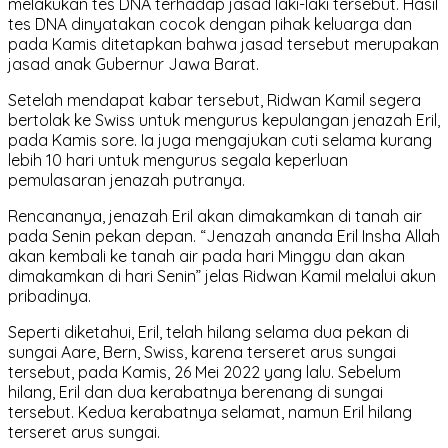
melakukan tes DNA terhadap jasad laki-laki tersebut. Hasil
tes DNA dinyatakan cocok dengan pihak keluarga dan
pada Kamis ditetapkan bahwa jasad tersebut merupakan
jasad anak Gubernur Jawa Barat.
Setelah mendapat kabar tersebut, Ridwan Kamil segera
bertolak ke Swiss untuk mengurus kepulangan jenazah Eril,
pada Kamis sore. Ia juga mengajukan cuti selama kurang
lebih 10 hari untuk mengurus segala keperluan
pemulasaran jenazah putranya.
Rencananya, jenazah Eril akan dimakamkan di tanah air
pada Senin pekan depan. “Jenazah ananda Eril Insha Allah
akan kembali ke tanah air pada hari Minggu dan akan
dimakamkan di hari Senin” jelas Ridwan Kamil melalui akun
pribadinya.
Seperti diketahui, Eril, telah hilang selama dua pekan di
sungai Aare, Bern, Swiss, karena terseret arus sungai
tersebut, pada Kamis, 26 Mei 2022 yang lalu. Sebelum
hilang, Eril dan dua kerabatnya berenang di sungai
tersebut. Kedua kerabatnya selamat, namun Eril hilang
terseret arus sungai.