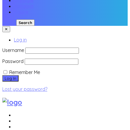
Lifestyle
Hangout
Figure
Login
Search
✕
Log in
Username
Password
Remember Me
Lost your password?