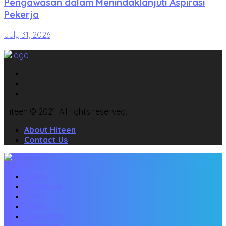
Pengawasan dalam Menindaklanjuti Aspirasi
Pekerja
July 31, 2026
Hiteen © 2021. All rights reserved.
About Hiteen
Contact Us
Home
Whats Up
Viral
Event
Education