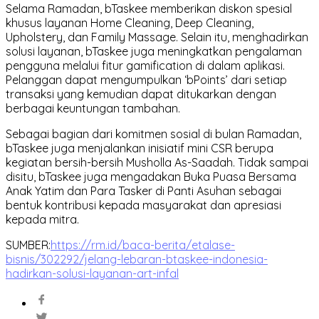
Selama Ramadan, bTaskee memberikan diskon spesial
khusus layanan Home Cleaning, Deep Cleaning,
Upholstery, dan Family Massage. Selain itu, menghadirkan
solusi layanan, bTaskee juga meningkatkan pengalaman
pengguna melalui fitur gamification di dalam aplikasi.
Pelanggan dapat mengumpulkan ‘bPoints’ dari setiap
transaksi yang kemudian dapat ditukarkan dengan
berbagai keuntungan tambahan.
Sebagai bagian dari komitmen sosial di bulan Ramadan,
bTaskee juga menjalankan inisiatif mini CSR berupa
kegiatan bersih-bersih Musholla As-Saadah. Tidak sampai
disitu, bTaskee juga mengadakan Buka Puasa Bersama
Anak Yatim dan Para Tasker di Panti Asuhan sebagai
bentuk kontribusi kepada masyarakat dan apresiasi
kepada mitra.
SUMBER:
https://rm.id/baca-berita/etalase-
bisnis/302292/jelang-lebaran-btaskee-indonesia-
hadirkan-solusi-layanan-art-infal