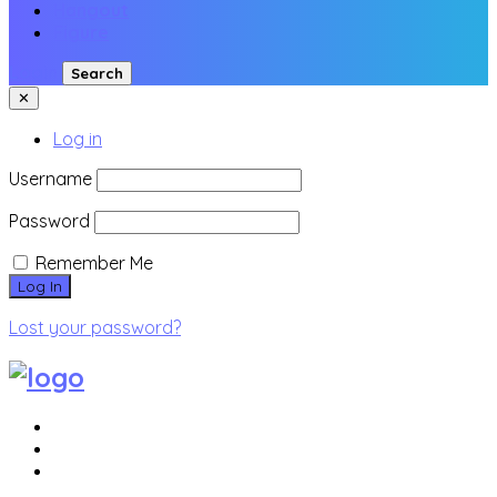
Hangout
Figure
Login
Search
✕
Log in
Username
Password
Remember Me
Lost your password?