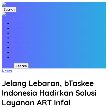
Search
Home
Whats Up
Viral
Event
Education
Lifestyle
Hangout
Figure
Login
Search
News
Jelang Lebaran, bTaskee
Indonesia Hadirkan Solusi
Layanan ART Infal