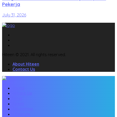
Pekerja
July 31, 2026
Hiteen © 2021. All rights reserved.
About Hiteen
Contact Us
Home
Whats Up
Viral
Event
Education
Lifestyle