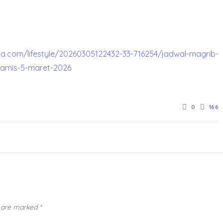
a.com/lifestyle/20260305122432-33-716254/jadwal-magrib-
kamis-5-maret-2026
0
166
s are marked
*