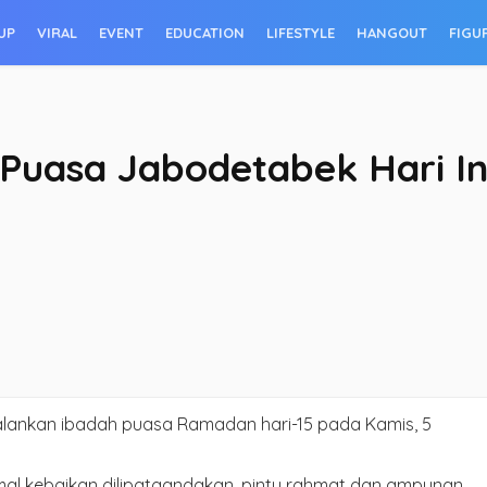
UP
VIRAL
EVENT
EDUCATION
LIFESTYLE
HANGOUT
FIGU
uasa Jabodetabek Hari In
alankan ibadah puasa Ramadan hari-15 pada Kamis, 5
mal kebaikan dilipatgandakan, pintu rahmat dan ampunan