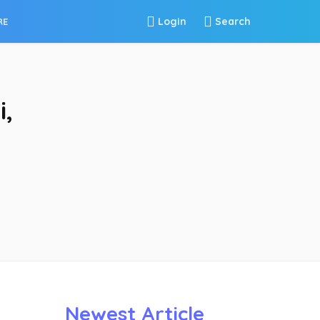
Login
Search
RE
i,
Newest Article