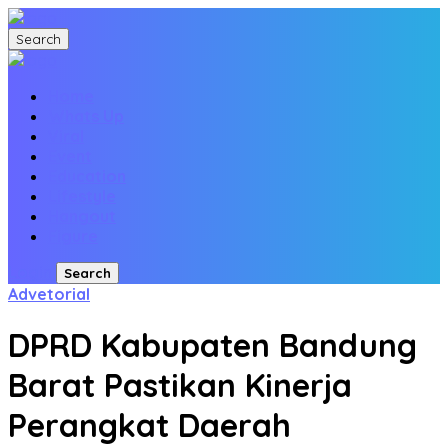
Search
Home
Whats Up
Viral
Event
Education
Lifestyle
Hangout
Figure
Login
Search
Advetorial
DPRD Kabupaten Bandung
Barat Pastikan Kinerja
Perangkat Daerah