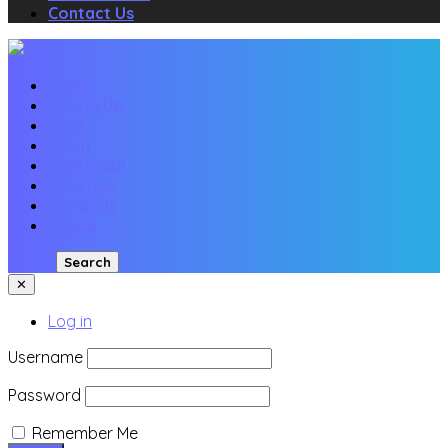
Contact Us
Home
Whats Up
Viral
Event
Education
Lifestyle
Hangout
Figure
Login
Search
✕
Log in
Username
Password
Remember Me