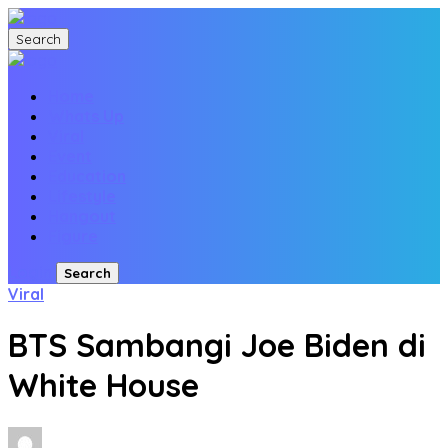
Search
Home
Whats Up
Viral
Event
Education
Lifestyle
Hangout
Figure
Login
Search
Viral
BTS Sambangi Joe Biden di
White House