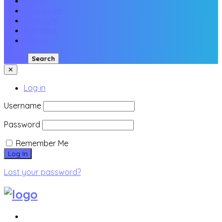
Event
Education
Lifestyle
Hangout
Figure
Login
Search
✕
Log in
Username
Password
Remember Me
Lost your password?