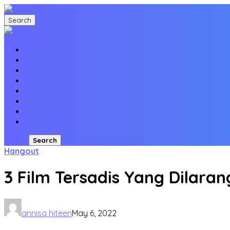
Search
Home
Whats Up
Viral
Event
Education
Lifestyle
Hangout
Figure
Login
Search
Hangout
3 Film Tersadis Yang Dilara
annisa hiteen
May 6, 2022