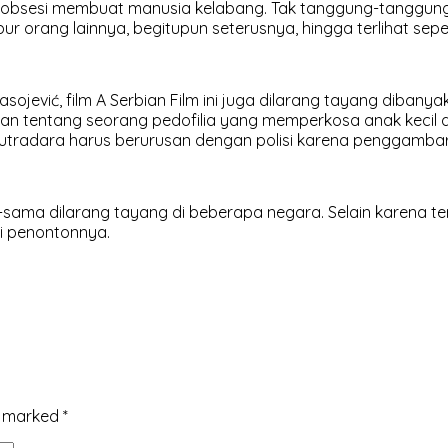
ki obsesi membuat manusia kelabang. Tak tanggung-tanggun
r orang lainnya, begitupun seterusnya, hingga terlihat sepe
sojević, film A Serbian Film ini juga dilarang tayang dibanyak
ahkan tentang seorang pedofilia yang memperkosa anak kecil d
utradara harus berurusan dengan polisi karena penggambaran
ama dilarang tayang di beberapa negara. Selain karena terl
gi penontonnya.
re marked
*