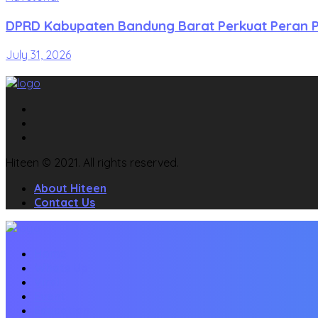
DPRD Kabupaten Bandung Barat Perkuat Peran P
July 31, 2026
Hiteen © 2021. All rights reserved.
About Hiteen
Contact Us
Home
Whats Up
Viral
Event
Education