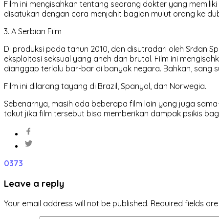
Film ini mengisahkan tentang seorang dokter yang memili
disatukan dengan cara menjahit bagian mulut orang ke dubu
3. A Serbian Film
Di produksi pada tahun 2010, dan disutradari oleh Srđan Spa
eksploitasi seksual yang aneh dan brutal. Film ini mengis
dianggap terlalu bar-bar di banyak negara. Bahkan, sang s
Film ini dilarang tayang di Brazil, Spanyol, dan Norwegia.
Sebenarnya, masih ada beberapa film lain yang juga sama-s
takut jika film tersebut bisa memberikan dampak psikis ba
0
373
Leave a reply
Your email address will not be published.
Required fields a