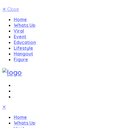
✕
Close
Home
Whats Up
Viral
Event
Education
Lifestyle
Hangout
Figure
✕
Home
Whats Up