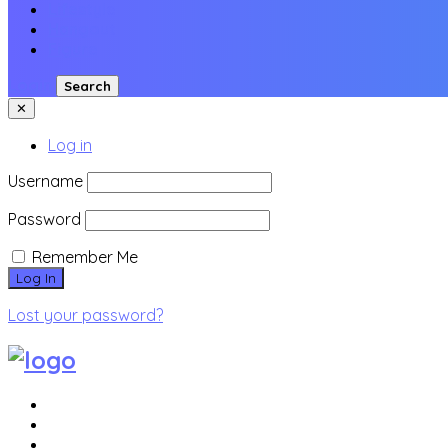
Lifestyle
Hangout
Figure
Login
Search
✕
Log in
Username
Password
Remember Me
Lost your password?