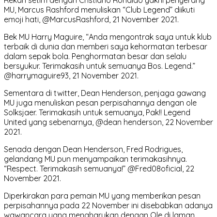
Rekan setim dengan Cristiano Ronaldo yakni penyerang
MU, Marcus Rashford menuliskan “Club Legend” diikuti
emoji hati, @MarcusRashford, 21 November 2021.
Bek MU Harry Maguire, “Anda mengontrak saya untuk klub
terbaik di dunia dan memberi saya kehormatan terbesar
dalam sepak bola. Penghormatan besar dan selalu
bersyukur. Terimakasih untuk semuanya Bos. Legend.”
@harrymaguire93, 21 November 2021.
Sementara di twitter, Dean Henderson, penjaga gawang
MU juga menuliskan pesan perpisahannya dengan ole
Solksjaer. Terimakasih untuk semuanya, Pak!! Legend
United yang sebenarnya, @dean henderson, 22 November
2021.
Senada dengan Dean Henderson, Fred Rodrigues,
gelandang MU pun menyampaikan terimakasihnya.
“Respect. Terimakasih semuanya!” @Fred08oficial, 22
November 2021.
Diperkirakan para pemain MU yang memberikan pesan
perpisahannya pada 22 November ini disebabkan adanya
wawancara yang mengharukan dengan Ole di laman