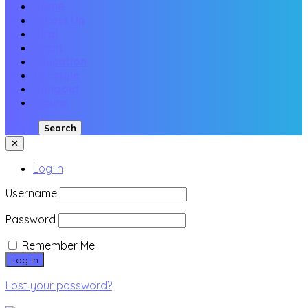
Home
Whats Up
Viral
Event
Education
Lifestyle
Hangout
Figure
Login
Search
✕
Log in
Username
Password
Remember Me
Lost your password?