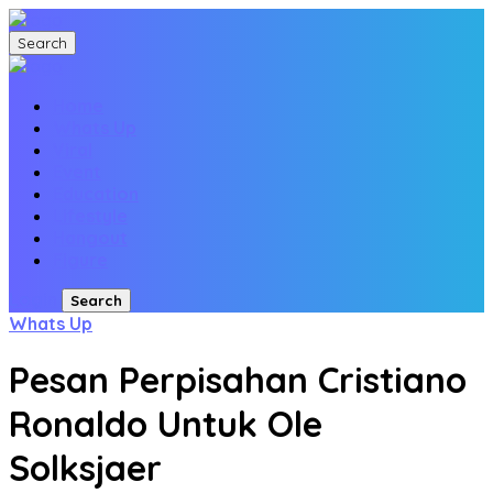
Search
Home
Whats Up
Viral
Event
Education
Lifestyle
Hangout
Figure
Login
Search
Whats Up
Pesan Perpisahan Cristiano
Ronaldo Untuk Ole
Solksjaer