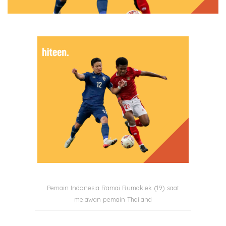
Pemain Indonesia Ramai Rumakiek (19) saat
melawan pemain Thailand