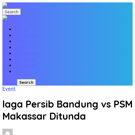
Search
Home
Whats Up
Viral
Event
Education
Lifestyle
Hangout
Figure
Login
Search
Event
laga Persib Bandung vs PSM
Makassar Ditunda