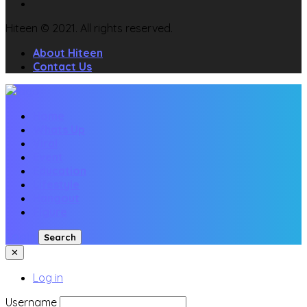
Hiteen © 2021. All rights reserved.
About Hiteen
Contact Us
Home
Whats Up
Viral
Event
Education
Lifestyle
Hangout
Figure
Login
Search
✕
Log in
Username