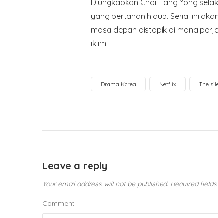
Diungkapkan Choi Hang Yong selak
yang bertahan hidup. Serial ini ak
masa depan distopik di mana perj
iklim.
Drama Korea
Netflix
The sil
Leave a reply
Your email address will not be published.
Required field
Comment