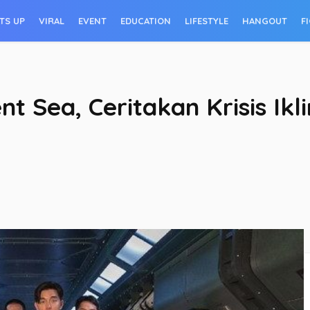
TS UP
VIRAL
EVENT
EDUCATION
LIFESTYLE
HANGOUT
F
t Sea, Ceritakan Krisis Ikli