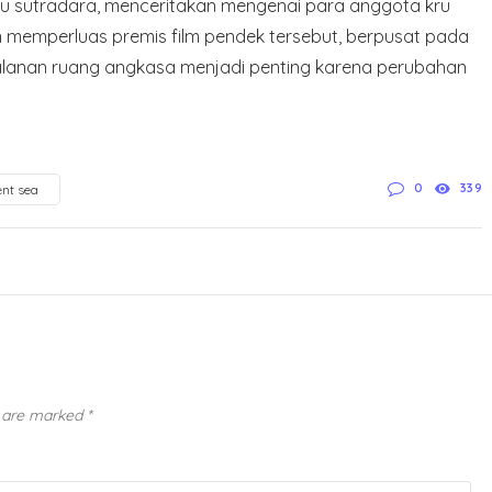
u sutradara, menceritakan mengenai para anggota kru
an memperluas premis film pendek tersebut, berpusat pada
alanan ruang angkasa menjadi penting karena perubahan
0
339
ent sea
s are marked
*