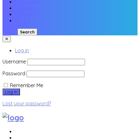
Education
Lifestyle
Hangout
Figure
Login
Search
✕
Log in
Username
Password
Remember Me
Lost your password?