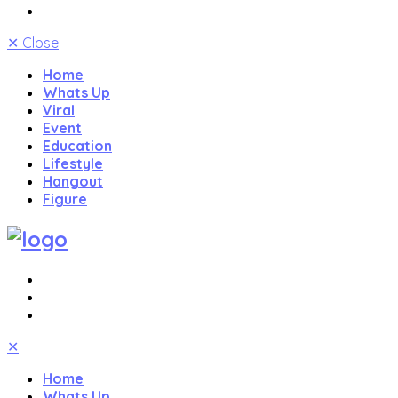
✕
Close
Home
Whats Up
Viral
Event
Education
Lifestyle
Hangout
Figure
✕
Home
Whats Up