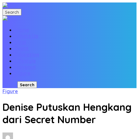
Search
Home
Whats Up
Viral
Event
Education
Lifestyle
Hangout
Figure
Login
Search
Figure
Denise Putuskan Hengkang
dari Secret Number