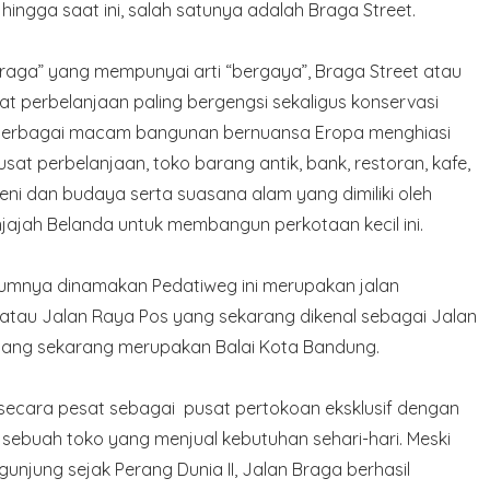
hingga saat ini, salah satunya adalah Braga Street.
raga” yang mempunyai arti “bergaya”, Braga Street atau
at perbelanjaan paling bergengsi sekaligus konservasi
. Berbagai macam bangunan bernuansa Eropa menghiasi
usat perbelanjaan, toko barang antik, bank, restoran, kafe,
eni dan budaya serta suasana alam yang dimiliki oleh
njajah Belanda untuk membangun perkotaan kecil ini.
elumnya dinamakan Pedatiweg ini merupakan jalan
tau Jalan Raya Pos yang sekarang dikenal sebagai Jalan
 yang sekarang merupakan Balai Kota Bandung.
 secara pesat sebagai pusat pertokoan eksklusif dengan
, sebuah toko yang menjual kebutuhan sehari-hari. Meski
jung sejak Perang Dunia II, Jalan Braga berhasil