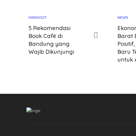
HANGOUT
NEWS
5 Rekomendasi
Ekono
Book Café di
Barat 
Bandung yang
Positif
Wajib Dikunjungi
Baru T
untuk