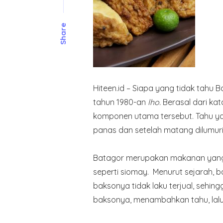
Share
Hiteen.id – Siapa yang tidak tahu 
tahun 1980-an
lho.
Berasal dari ka
komponen utama tersebut. Tahu ya
panas dan setelah matang dilumur
Batagor merupakan makanan yang d
seperti siomay. Menurut sejarah, 
baksonya tidak laku terjual, sehin
baksonya, menambahkan tahu, lal