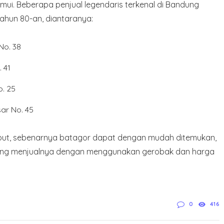
ui. Beberapa penjual legendaris terkenal di Bandung
tahun 80-an, diantaranya:
No. 38
 41
o. 25
ar No. 45
rsebut, sebenarnya batagor dapat dengan mudah ditemukan,
 yang menjualnya dengan menggunakan gerobak dan harga
0
416