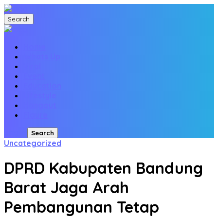
Search
Home
Whats Up
Viral
Event
Education
Lifestyle
Hangout
Figure
Login
Search
Uncategorized
DPRD Kabupaten Bandung
Barat Jaga Arah
Pembangunan Tetap