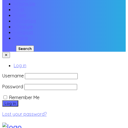
Whats Up
Viral
Event
Education
Lifestyle
Hangout
Figure
Login
Search
✕
Log in
Username
Password
Remember Me
Lost your password?