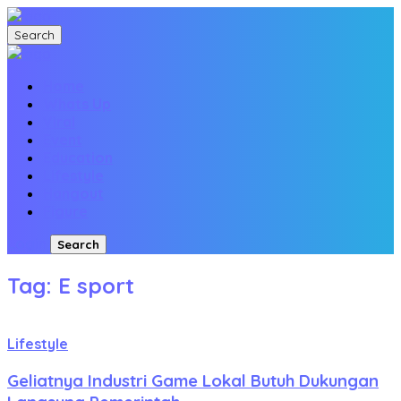
Search
Home
Whats Up
Viral
Event
Education
Lifestyle
Hangout
Figure
Login
Search
Tag: E sport
Lifestyle
Geliatnya Industri Game Lokal Butuh Dukungan