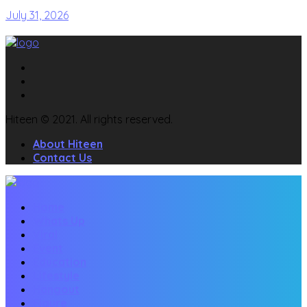
July 31, 2026
Hiteen © 2021. All rights reserved.
About Hiteen
Contact Us
Home
Whats Up
Viral
Event
Education
Lifestyle
Hangout
Figure