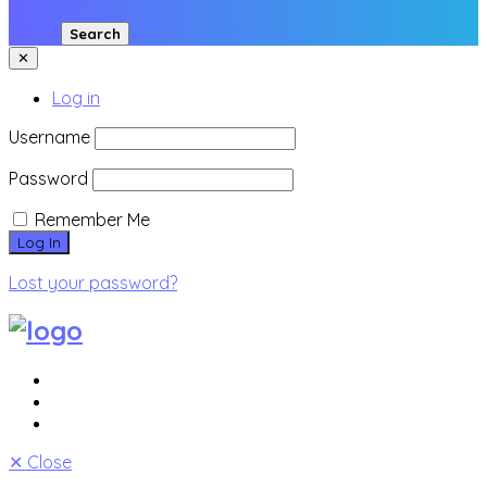
Login
Search
✕
Log in
Username
Password
Remember Me
Lost your password?
✕
Close